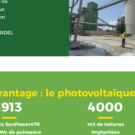
île.
ur,
ion
GARDEL
antage : le photovoltaïqu
1913
4000
ux SunPower470
m2 de toitures
kWc de puissance
implantées