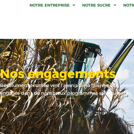
NOTRE ENTREPRISE
NOTRE SUCRE
NOTR
Nos engagements
Résolument tournée vers l’avenir de la filière, nous som
engagés dans de nombreux programmes structurants.