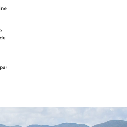
ine
é
 de
 par