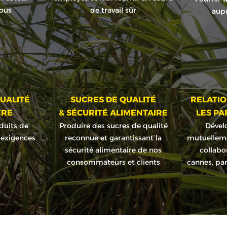
tous
de travail sûr
aupr
UALITÉ
SUCRES DE QUALITÉ
RELATIO
ÈRE
& SÉCURITÉ ALIMENTAIRE
LES PA
duits de
Produire des sucres de qualité
Dével
 exigences
reconnue et garantissant la
mutuelleme
sécurité alimentaire de nos
collabo
consommateurs et clients
cannes, par