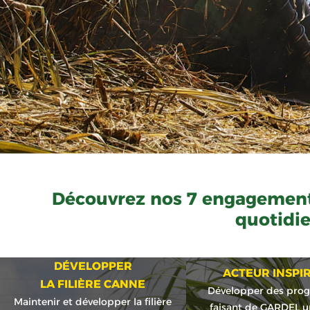
Découvrez nos 7 engagement
quotidi
DÉVELOPPER
ACTEUR INSPI
LA FILIÈRE CANNE
Développer des pr
Maintenir et développer la filière
faisant de GARDEL u