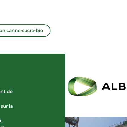
an canne-sucre-bio
ant de
sur la
A,