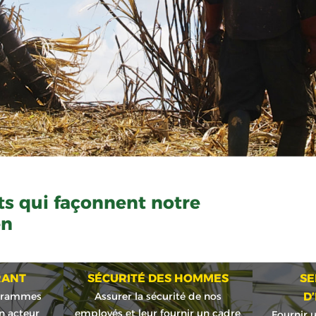
s qui façonnent notre
en
RANT
SÉCURITÉ DES HOMMES
SE
ogrammes
Assurer la sécurité de nos
D
n acteur
employés et leur fournir un cadre
Fournir u